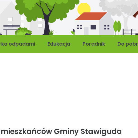
rka odpadami
Edukacja
Poradnik
Do pobr
 mieszkańców Gminy Stawiguda