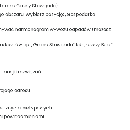
z terenu Gminy Stawiguda).
ego obszaru. Wybierz pozycję: „Gospodarka
rzymywać harmonogram wywozu odpadów (możesz
nadawców np. „Gmina Stawiguda” lub „Łowcy Burz”.
rmacji i rozwiązań:
ojego adresu
ecznych i nietypowych
mi powiadomieniami