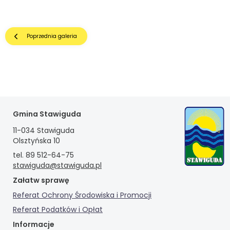
Przekierowuje
Poprzednia galeria
do
poprzedniej
galerii
zdjęć
Gmina Stawiguda
11-034 Stawiguda
Olsztyńska 10
tel. 89 512-64-75
stawiguda@stawiguda.pl
Załatw sprawę
Referat Ochrony Środowiska i Promocji
Referat Podatków i Opłat
Informacje